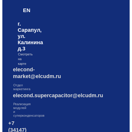
EN
г.
Сарапул,
ул.
Калинина
д.3
Смотреть
на
карте
elecond-
market@elcudm.ru
Отдел
маркетинга
elecond.supercapacitor@elcudm.ru
Реализация
модулей
и
суперконденсаторов
+7
(34147)