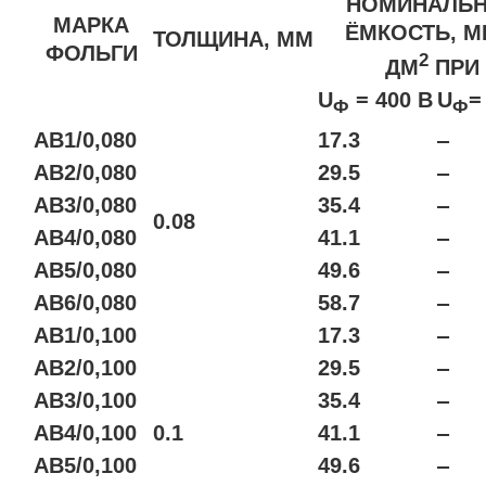
НОМИНАЛЬ
МАРКА
ЁМКОСТЬ, М
ТОЛЩИНА, ММ
ФОЛЬГИ
2
ДМ
ПРИ
U
= 400 В
U
=
Ф
Ф
АВ1/0,080
17.3
‒
АВ2/0,080
29.5
‒
АВ3/0,080
35.4
‒
0.08
АВ4/0,080
41.1
‒
АВ5/0,080
49.6
‒
АВ6/0,080
58.7
‒
АВ1/0,100
17.3
‒
АВ2/0,100
29.5
‒
АВ3/0,100
35.4
‒
АВ4/0,100
0.1
41.1
‒
АВ5/0,100
49.6
‒