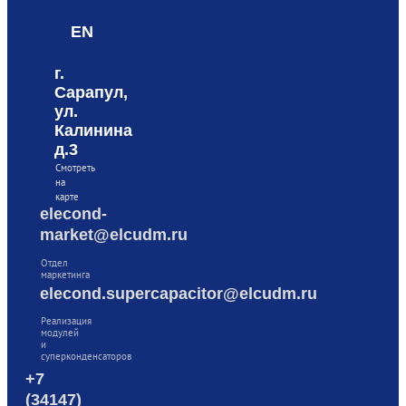
EN
г.
Сарапул,
ул.
Калинина
д.3
Смотреть
на
карте
elecond-
market@elcudm.ru
Отдел
маркетинга
elecond.supercapacitor@elcudm.ru
Реализация
модулей
и
суперконденсаторов
+7
(34147)