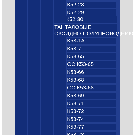
К52-28
К52-29
К52-30
ТАНТАЛОВЫЕ
ОКСИДНО‑ПОЛУПРОВОДНИК
К53-1А
К53-7
К53-65
ОС К53-65
К53-66
К53-68
ОС К53-68
К53-69
К53-71
К53-72
К53-74
К53-77
К53-78