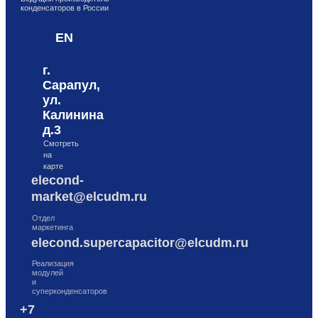
конденсаторов в России
Перейти к содержимому
EN
г.
Сарапул,
ул.
Калинина
д.3
Смотреть
на
карте
elecond-
market@elcudm.ru
Отдел
маркетинга
elecond.supercapacitor@elcudm.ru
Реализация
модулей
и
суперконденсаторов
+7