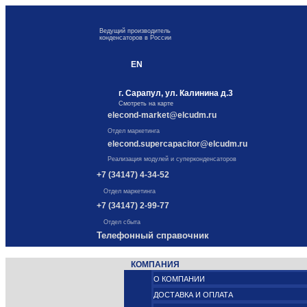
Ведущий производитель
конденсаторов в России
EN
г. Сарапул, ул. Калинина д.3
Смотреть на карте
elecond-market@elcudm.ru
Отдел маркетинга
elecond.supercapacitor@elcudm.ru
Реализация модулей и суперконденсаторов
+7 (34147) 4-34-52
Отдел маркетинга
+7 (34147) 2-99-77
Отдел сбыта
Телефонный справочник
КОМПАНИЯ
О КОМПАНИИ
ДОСТАВКА И ОПЛАТА