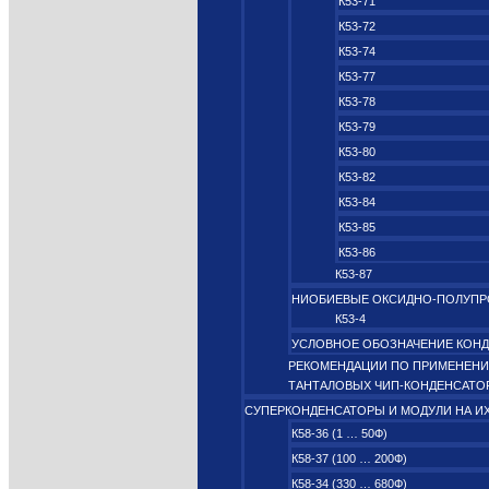
К53-71
К53-72
К53-74
К53-77
К53-78
К53-79
К53-80
К53-82
К53-84
К53-85
К53-86
К53-87
НИОБИЕВЫЕ ОКСИДНО‑ПОЛУП
К53-4
УСЛОВНОЕ ОБОЗНАЧЕНИЕ КОН
РЕКОМЕНДАЦИИ ПО ПРИМЕНЕН
ТАНТАЛОВЫХ ЧИП-КОНДЕНСАТО
СУПЕРКОНДЕНСАТОРЫ И МОДУЛИ НА И
К58-36 (1 … 50Ф)
К58-37 (100 … 200Ф)
К58-34 (330 … 680Ф)