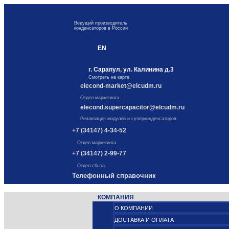
Ведущий производитель
конденсаторов в России
EN
г. Сарапул, ул. Калинина д.3
Смотреть на карте
elecond-market@elcudm.ru
Отдел маркетинга
elecond.supercapacitor@elcudm.ru
Реализация модулей и суперконденсаторов
+7 (34147) 4-34-52
Отдел маркетинга
+7 (34147) 2-99-77
Отдел сбыта
Телефонный справочник
КОМПАНИЯ
О КОМПАНИИ
ДОСТАВКА И ОПЛАТА