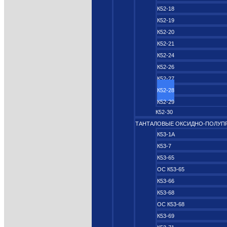
К52-18
К52-19
К52-20
К52-21
К52-24
К52-26
К52-27
К52-28
К52-29
К52-30
ТАНТАЛОВЫЕ ОКСИДНО‑ПОЛУП
К53-1А
К53-7
К53-65
ОС К53-65
К53-66
К53-68
ОС К53-68
К53-69