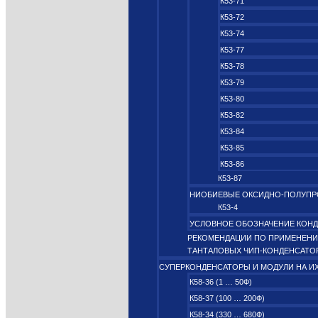
К53-71
К53-72
К53-74
К53-77
К53-78
К53-79
К53-80
К53-82
К53-84
К53-85
К53-86
К53-87
НИОБИЕВЫЕ ОКСИДНО‑ПОЛУП
К53-4
УСЛОВНОЕ ОБОЗНАЧЕНИЕ КОН
РЕКОМЕНДАЦИИ ПО ПРИМЕНЕН
ТАНТАЛОВЫХ ЧИП-КОНДЕНСАТО
СУПЕРКОНДЕНСАТОРЫ И МОДУЛИ НА И
К58-36 (1 … 50Ф)
К58-37 (100 … 200Ф)
К58-34 (330 … 680Ф)