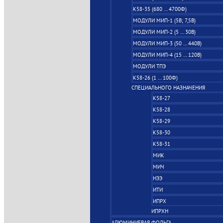
К58-35 (680 … 4700Ф)
МОДУЛИ МИП-1 (5В; 7,5B)
МОДУЛИ МИП-2 (5 … 30В)
МОДУЛИ МИП-3 (50 … 440В)
МОДУЛИ МИП-4 (15 … 120В)
МОДУЛИ ТПЭ
К58-26 (1 … 100Ф)
СПЕЦИАЛЬНОГО НАЗНАЧЕНИЯ
К58-27
К58-28
К58-29
К58-30
К58-31
МИК
МИЧ
НЭЭ
ИТИ
ИПРХ
ИПРХН
АЛЮМИНИЕВАЯ ФОЛЬГА