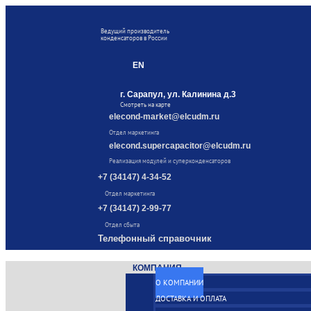
Ведущий производитель
конденсаторов в России
EN
г. Сарапул, ул. Калинина д.3
Смотреть на карте
elecond-market@elcudm.ru
Отдел маркетинга
elecond.supercapacitor@elcudm.ru
Реализация модулей и суперконденсаторов
+7 (34147) 4-34-52
Отдел маркетинга
+7 (34147) 2-99-77
Отдел сбыта
Телефонный справочник
КОМПАНИЯ
О КОМПАНИИ
ДОСТАВКА И ОПЛАТА