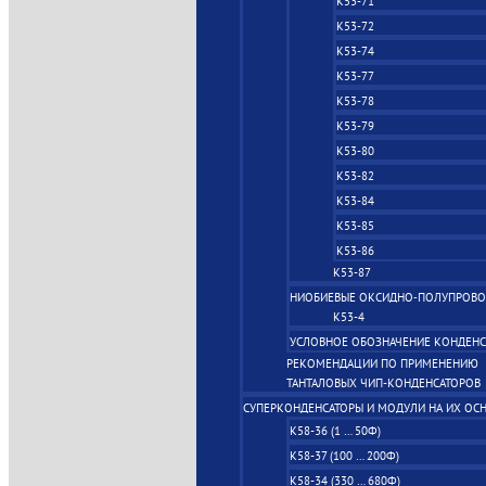
К53-71
К53-72
К53-74
К53-77
К53-78
К53-79
К53-80
К53-82
К53-84
К53-85
К53-86
К53-87
НИОБИЕВЫЕ ОКСИДНО‑ПОЛУПРОВ
К53-4
УСЛОВНОЕ ОБОЗНАЧЕНИЕ КОНДЕНС
РЕКОМЕНДАЦИИ ПО ПРИМЕНЕНИЮ
ТАНТАЛОВЫХ ЧИП-КОНДЕНСАТОРОВ
СУПЕРКОНДЕНСАТОРЫ И МОДУЛИ НА ИХ ОС
К58-36 (1 … 50Ф)
К58-37 (100 … 200Ф)
К58-34 (330 … 680Ф)