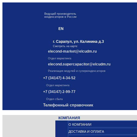
Ведущий производитель
конденсаторов в России
EN
г. Сарапул, ул. Калинина д.3
Смотреть на карте
elecond-market@elcudm.ru
Отдел маркетинга
elecond.supercapacitor@elcudm.ru
Реализация модулей и суперконденсаторов
+7 (34147) 4-34-52
Отдел маркетинга
+7 (34147) 2-99-77
Отдел сбыта
Телефонный справочник
КОМПАНИЯ
О КОМПАНИИ
ДОСТАВКА И ОПЛАТА