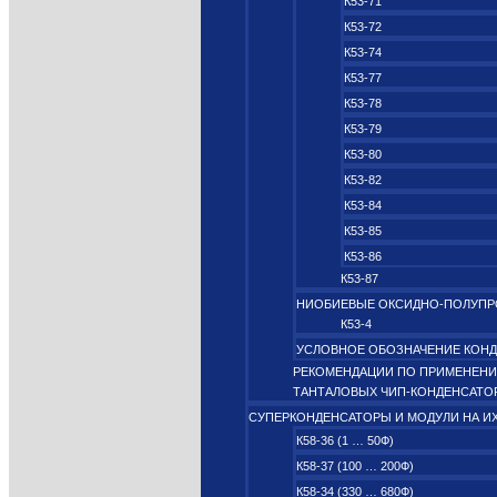
К53-71
К53-72
К53-74
К53-77
К53-78
К53-79
К53-80
К53-82
К53-84
К53-85
К53-86
К53-87
НИОБИЕВЫЕ ОКСИДНО‑ПОЛУП
К53-4
УСЛОВНОЕ ОБОЗНАЧЕНИЕ КОН
РЕКОМЕНДАЦИИ ПО ПРИМЕНЕН
ТАНТАЛОВЫХ ЧИП-КОНДЕНСАТО
СУПЕРКОНДЕНСАТОРЫ И МОДУЛИ НА И
К58-36 (1 … 50Ф)
К58-37 (100 … 200Ф)
К58-34 (330 … 680Ф)