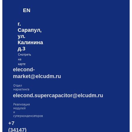
EN
г.
Сарапул,
ул.
Калинина
д.3
Смотреть
на
карте
elecond-
market@elcudm.ru
Отдел
маркетинга
elecond.supercapacitor@elcudm.ru
Реализация
модулей
и
суперконденсаторов
+7
(34147)