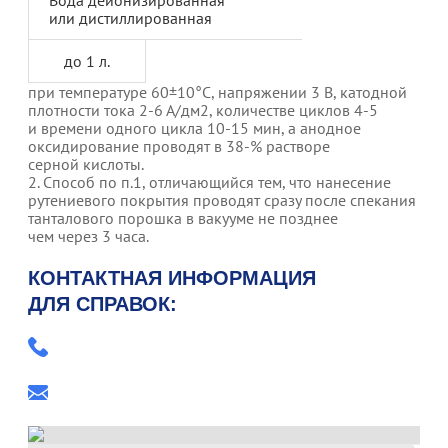
или дистиллированная
до 1 л.
при температуре 60±10°С, напряжении 3 В, катодной
плотности тока 2-6 А/дм2, количестве циклов 4-5
и времени одного цикла 10-15 мин, а анодное
оксидирование проводят в 38-% растворе
серной кислоты.
2. Способ по п.1, отличающийся тем, что нанесение
рутениевого покрытия проводят сразу после спекания
танталового порошка в вакууме не позднее
чем через 3 часа.
КОНТАКТНАЯ ИНФОРМАЦИЯ
ДЛЯ СПРАВОК:
+7 (34147) 4-33-93
elecondbti@nm.ru