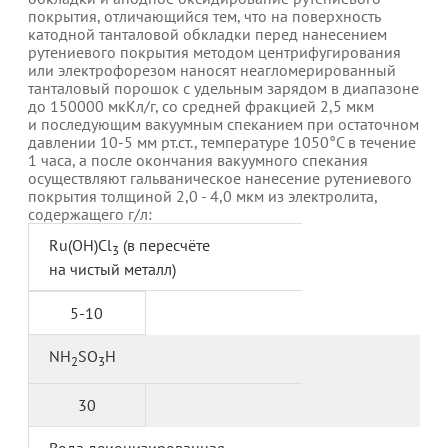
покрытия, отличающийся тем, что на поверхность
катодной танталовой обкладки перед нанесением
рутениевого покрытия методом центрифугирования
или электрофорезом наносят неагломерированный
танталовый порошок с удельным зарядом в диапазоне
до 150000 мкКл/г, со средней фракцией 2,5 мкм
и последующим вакуумным спеканием при остаточном
давлении 10-5 мм рт.ст., температуре 1050°С в течение
1 часа, а после окончания вакуумного спекания
осуществляют гальваническое нанесение рутениевого
покрытия толщиной 2,0 - 4,0 мкм из электролита,
содержащего г/л:
Ru(OH)Cl
(в пересчёте
3
на чистый металл)
5-10
NH
SO
H
2
3
30
Вода деионизированная