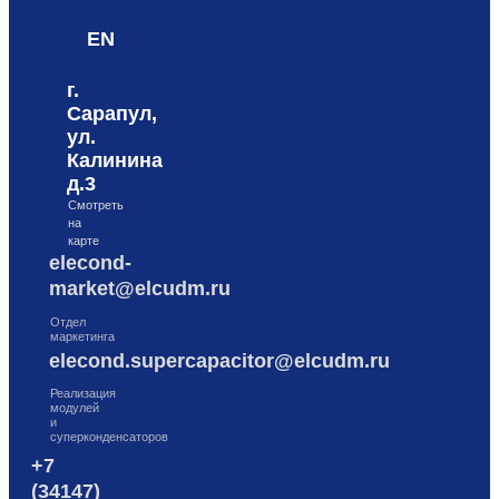
EN
г.
Сарапул,
ул.
Калинина
д.3
Смотреть
на
карте
elecond-
market@elcudm.ru
Отдел
маркетинга
elecond.supercapacitor@elcudm.ru
Реализация
модулей
и
суперконденсаторов
+7
(34147)