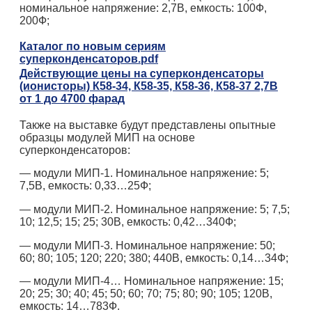
номинальное напряжение: 2,7В, емкость: 100Ф,
200Ф;
Каталог по новым сериям
суперконденсаторов.pdf
Действующие цены на суперконденсаторы
(ионисторы) К58-34, К58-35, К58-36, К58-37 2,7В
от 1 до 4700 фарад
Также на выставке будут представлены опытные
образцы модулей МИП на основе
суперконденсаторов:
— модули МИП-1. Номинальное напряжение: 5;
7,5В, емкость: 0,33…25Ф;
— модули МИП-2. Номинальное напряжение: 5; 7,5;
10; 12,5; 15; 25; 30В, емкость: 0,42…340Ф;
— модули МИП-3. Номинальное напряжение: 50;
60; 80; 105; 120; 220; 380; 440В, емкость: 0,14…34Ф;
— модули МИП-4… Номинальное напряжение: 15;
20; 25; 30; 40; 45; 50; 60; 70; 75; 80; 90; 105; 120В,
емкость: 14…783Ф.