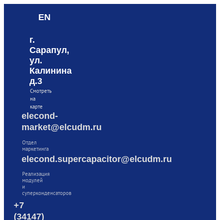
EN
г.
Сарапул,
ул.
Калинина
д.3
Смотреть
на
карте
elecond-
market@elcudm.ru
Отдел
маркетинга
elecond.supercapacitor@elcudm.ru
Реализация
модулей
и
суперконденсаторов
+7
(34147)